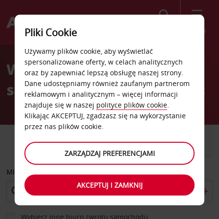
Szukaj
Menu
Pliki Cookie
Welcome
Używamy plików cookie, aby wyświetlać
to
spersonalizowane oferty, w celach analitycznych
Wypożyczalnia
Avis
oraz by zapewniać lepszą obsługę naszej strony.
Dane udostępniamy również zaufanym partnerom
samochodów Katania Port
reklamowym i analitycznym – więcej informacji
znajduje się w naszej
polityce plików cookie
.
Klikając AKCEPTUJ, zgadzasz się na wykorzystanie
przez nas plików cookie.
SAMOCHÓD
SAMOCHÓD
DOSTAWCZY
ZARZĄDZAJ PREFERENCJAMI
MIEJSCE ODBIORU
AKCEPTUJ I ZAMKNIJ
Wybierz inne biuro zwrotu samochodu