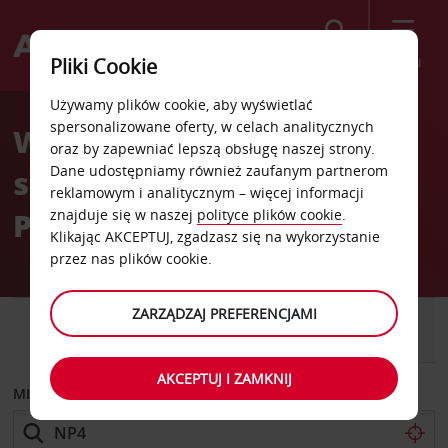
Szukaj
Menu
Pliki Cookie
Welcome
Używamy plików cookie, aby wyświetlać
to
spersonalizowane oferty, w celach analitycznych
Wypożyczalnia
Avis
oraz by zapewniać lepszą obsługę naszej strony.
Dane udostępniamy również zaufanym partnerom
samochodów Neapol Via
reklamowym i analitycznym – więcej informacji
Piedigrotta
znajduje się w naszej
polityce plików cookie
.
Klikając AKCEPTUJ, zgadzasz się na wykorzystanie
przez nas plików cookie.
ZARZĄDZAJ PREFERENCJAMI
SAMOCHÓD
SAMOCHÓD
DOSTAWCZY
AKCEPTUJ I ZAMKNIJ
MIEJSCE ODBIORU