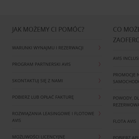
JAK MOŻEMY CI POMÓC?
CO MOŻE
ZAOFER
WARUNKI WYNAJMU I REZERWACJI
AVIS INCLUS
PROGRAM PARTNERSKI AVIS
PROMOCJE 
SKONTAKTUJ SIĘ Z NAMI
SAMOCHO
POBIERZ LUB OPŁAĆ FAKTURĘ
POWODY, D
REZERWOWA
ROZWIĄZANIA LEASINGOWE I FLOTOWE
AVIS
FLOTA AVIS
MOŻLIWOŚCI LICENCYJNE
POBIERZ APL