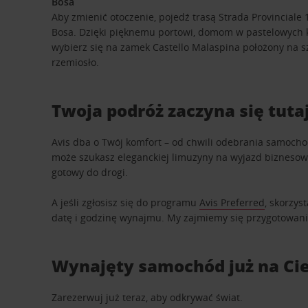
Bosa
Aby zmienić otoczenie, pojedź trasą Strada Provinciale 
Bosa. Dzięki pięknemu portowi, domom w pastelowych ko
wybierz się na zamek Castello Malaspina położony na sz
rzemiosło.
Twoja podróż zaczyna się tuta
Avis dba o Twój komfort – od chwili odebrania samoch
może szukasz eleganckiej limuzyny na wyjazd biznesowy
gotowy do drogi.
A jeśli zgłosisz się do programu
Avis Preferred
, skorzys
datę i godzinę wynajmu. My zajmiemy się przygotowa
Wynajęty samochód już na Cie
Zarezerwuj już teraz, aby odkrywać świat.