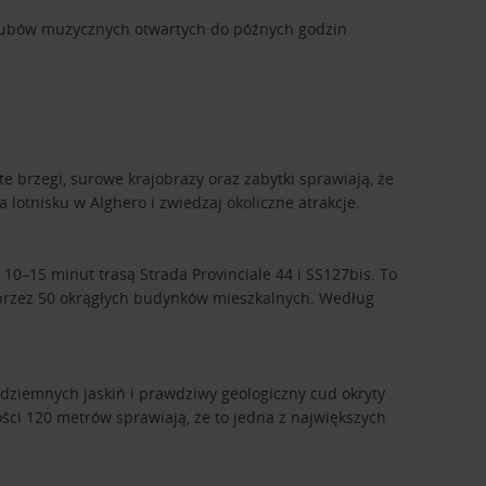
a klubów muzycznych otwartych do późnych godzin
 brzegi, surowe krajobrazy oraz zabytki sprawiają, że
lotnisku w Alghero i zwiedzaj okoliczne atrakcje.
10–15 minut trasą Strada Provinciale 44 i SS127bis. To
ne przez 50 okrągłych budynków mieszkalnych. Według
podziemnych jaskiń i prawdziwy geologiczny cud okryty
ości 120 metrów sprawiają, że to jedna z największych