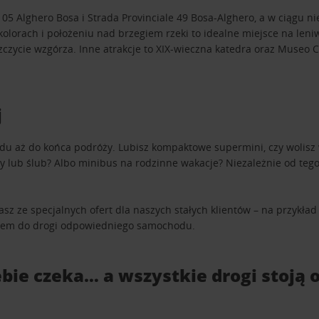
105 Alghero Bosa i Strada Provinciale 49 Bosa-Alghero, a w ciągu n
lorach i położeniu nad brzegiem rzeki to idealne miejsce na leniw
czycie wzgórza. Inne atrakcje to XIX-wieczna katedra oraz Museo C
j
odu aż do końca podróży. Lubisz kompaktowe supermini, czy wolis
 lub ślub? Albo minibus na rodzinne wakacje? Niezależnie od tego
tasz ze specjalnych ofert dla naszych stałych klientów – na przyk
niem do drogi odpowiedniego samochodu.
bie czeka… a wszystkie drogi stoją