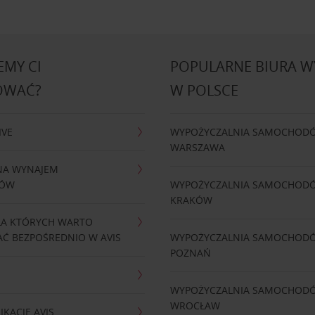
MY CI
POPULARNE BIURA 
OWAĆ?
W POLSCE
IVE
WYPOŻYCZALNIA SAMOCHOD
WARSZAWA
NA WYNAJEM
DÓW
WYPOŻYCZALNIA SAMOCHOD
KRAKÓW
LA KTÓRYCH WARTO
Ć BEZPOŚREDNIO W AVIS
WYPOŻYCZALNIA SAMOCHOD
POZNAŃ
WYPOŻYCZALNIA SAMOCHOD
WROCŁAW
IKACJĘ AVIS