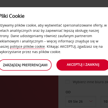
USŁUGI
Pliki Cookie
FLOTA
DODATKI
OFERTA
SAMOOBSŁUGOWE
Używamy plików cookie, aby wyświetlać spersonalizowane oferty, w
celach analitycznych oraz by zapewniać lepszą obsługę naszej
strony. Dane udostępniamy również zaufanym partnerom
reklamowym i analitycznym – więcej informacji znajduje się w
SAMOCHÓD
naszej
polityce plików cookie
. Klikając AKCEPTUJ, zgadzasz się na
wykorzystanie przez nas plików cookie.
MIEJSCE ODBIORU
AKCEPTUJ I ZAMKNIJ
ZARZĄDZAJ PREFERENCJAMI
Wybierz inne biuro 
OD