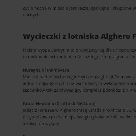
Życie nocne w mieście jest raczej spokojne i skupione
nocnych.
Wycieczki z lotniska Alghero F
Piękna wyspa Sardynia to prawdziwy raj dla urlopowicz
to doskonałe schronienie dla każdego, kto pragnie ucie
Nuraghe di Palmavera
Miejsce badań archeologicznych Nuraghe di Palmavera je
jedno z największych i najważniejszych wykopalisk nura
szacunków ten zachwycający kompleks pochodzi z XIV w
Grota Neptuna (Grotta di Nettuno)
Jadąc z lotniska w Alghero trasą Strada Provinciale 55,
przypadkowo przez miejscowego rybaka w XVIII wieku. Ni
atrakcji na wyspie.