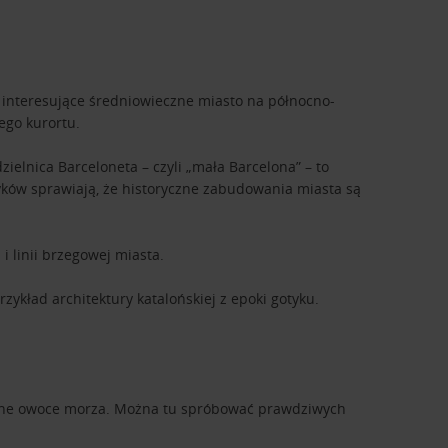
To interesujące średniowieczne miasto na północno-
go kurortu.
ielnica Barceloneta – czyli „mała Barcelona” – to
ków sprawiają, że historyczne zabudowania miasta są
i linii brzegowej miasta.
kład architektury katalońskiej z epoki gotyku.
kalne owoce morza. Można tu spróbować prawdziwych