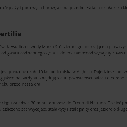
 wokół plaży i portowych barów, ale na przedmieściach działa kilk
ertilia
ów. Krystaliczne wody Morza Śródziemnego uderzające o piaszczyste
c od gwaru codziennego życia. Odbierz samochód wynajęty z Avis na 
st położone około 10 km od lotniska w Alghero. Dojedziesz tam w 
gijskich na Sardynii. Znajdują się tu pozostałości pałacu otoczo
ieku przed naszą erą.
 w ciągu zaledwie 30 minut dotrzesz do Grotta di Nettuno. To sieć 
ezliczone zachwycające stalaktyty i stalagmity oraz jezioro o dług