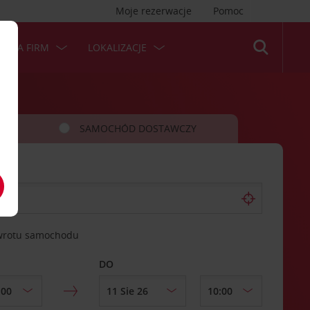
Moje rezerwacje
Pomoc
 DLA FIRM
LOKALIZACJE
SAMOCHÓD DOSTAWCZY
zwrotu samochodu
DO