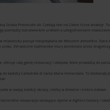
asą Strada Provinciale 44. Czekają tam na Ciebie liczne atrakcje. 
agę pomiędzy staroświeckim urokiem a udogodnieniami nowoczesne
 w miasteczku panuje niespotykana we Włoszech atmosfera. Stara dz
m uroku. XVI-wieczne nadmorskie mury wzniesione przez Aragończy
 oferuje całą gamę restauracji i sklepów, które prowadzą do portu 
o katedry Cattedrale di Santa Maria Immacolata. To doskonały przy
zwi.
iada w swojej kolekcji obrazy, rzeźby w drewnie i srebro stołowe.
 różnorodne restauracje serwujące słynne w Alghero homary i lo