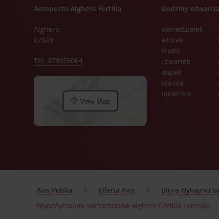
Aeroporto Alghero Fertilia
Godziny otwarci
Alghero
poniedziałek
07040
wtorek
środa
Tel. 079935064
czwartek
piątek
sobota
niedziela
View Map
Avis Polska
Oferta Avis
Biura wynajmu 
Wypożyczalnia samochodów Alghero Fertilia Lotnisko