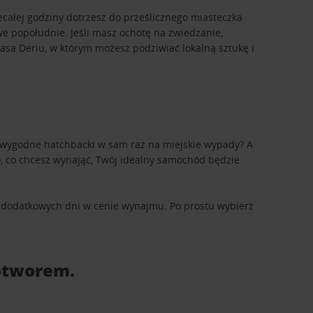
iecałej godziny dotrzesz do prześlicznego miasteczka
e popołudnie. Jeśli masz ochotę na zwiedzanie,
asa Deriu, w którym możesz podziwiać lokalną sztukę i
z wygodne hatchbacki w sam raz na miejskie wypady? A
, co chcesz wynająć, Twój idealny samochód będzie
ład dodatkowych dni w cenie wynajmu. Po prostu wybierz
 otworem.