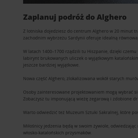
Zaplanuj podróż do Alghero
Z lotniska dojedziesz do centrum Alghero w 20 minut tr
zachodnim wybrzeżu Sardynii oferuje idealną równow
W latach 1400–1700 rządzili tu Hiszpanie, dzięki czemu
labirynt brukowanych uliczek o wyjątkowym kataloński
jeszcze bardziej wyjątkowe.
Nowa część Alghero, zlokalizowana wokół starych murów,
Osoby zainteresowane projektowaniem mogą wybrać się d
Zobaczysz tu imponującą wieżę zegarową i zdobione dr
Warto odwiedzić też Muzeum Sztuki Sakralnej, które pos
Miłośnicy jedzenia będą w swoim żywiole, odwiedzając
włosko-katalońskich przysmaków.