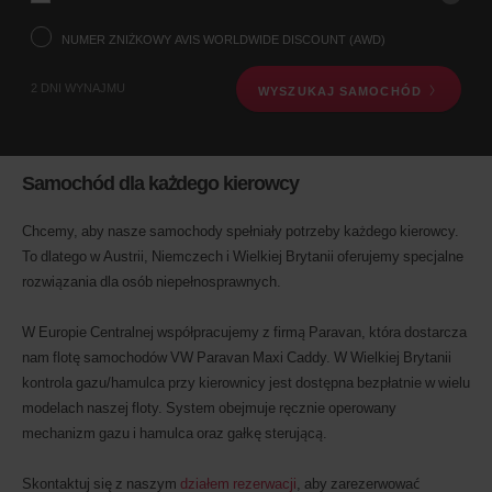
biuro
wynajmu
NUMER ZNIŻKOWY AVIS WORLDWIDE DISCOUNT (AWD)
poniżej.
Następnie
2 DNI WYNAJMU
WYSZUKAJ SAMOCHÓD
podaj
godzinę
i
datę
odbioru
Samochód dla każdego kierowcy
Możesz
również
podać
Chcemy, aby nasze samochody spełniały potrzeby każdego kierowcy.
swój
To dlatego w Austrii, Niemczech i Wielkiej Brytanii oferujemy specjalne
numer
rozwiązania dla osób niepełnosprawnych.
Avis
Worldwide
Discount
W Europie Centralnej współpracujemy z firmą Paravan, która dostarcza
(AWD).
nam flotę samochodów VW Paravan Maxi Caddy. W Wielkiej Brytanii
Można
kontrola gazu/hamulca przy kierownicy jest dostępna bezpłatnie w wielu
również
modelach naszej floty. System obejmuje ręcznie operowany
rezerwować
samochody
mechanizm gazu i hamulca oraz gałkę sterującą.
dostawcze
i
Skontaktuj się z naszym
​działem rezerwacji
, aby zarezerwować
skutery,