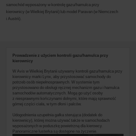
jeśli
samochód wyposażony w kontrolę gazu/hamulca przy
są
kierownicy (w Wielkiej Brytanii) lub model Paravan (w Niemczech
one
i Austrii).
dostępne
w
Twoim
biurze
wynajmu.
Prowadzenie z użyciem kontroli gazu/hamulca przy
kierownicy
W Avis w Wielkiej Brytanii używamy kontroli gazu/hamulca przy
kierownicy marki Lynx, aby przystosować samochody do
potrzeb osób niepełnosprawnych. W systemie tym
przystosowano do obsługi ręcznej mechanizm gazu i hamulca
samochodów automatycznych. Mogą go użyć osoby
z niesprawnymi kończynami dolnymi, które mają sprawność
górnej części ciała, w tym dłoni i palców.
Udogodnienia uzupełnia gałka sterująca (dodatek do
kierownicy), której można używać także w samochodach
wyposażonych w poduszkę powietrzną dla kierowcy.
Panoramiczne lusterka są dostępne na życzenie.