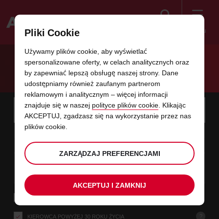
Szukaj
Menu
Pliki Cookie
Welcome
Używamy plików cookie, aby wyświetlać
to
spersonalizowane oferty, w celach analitycznych oraz
Avis
POJAZDY DLA NIEPEŁNOSPRAWNYCH
by zapewniać lepszą obsługę naszej strony. Dane
udostępniamy również zaufanym partnerom
reklamowym i analitycznym – więcej informacji
Instructions
Pomiń
Wyszukaj
znajduje się w naszej
polityce plików cookie
. Klikając
biuro
Użyj s
for
AKCEPTUJ, zgadzasz się na wykorzystanie przez nas
wynajmu,
linki
w
Screen
plików cookie.
data
Wybrany
Wybierz,
Wybierz
Wybierz
termin
termin
którym
07
10
od
przez
aby
czas
aby
począ
począ
PT
w
Reader
:00
odbierzesz
Ciebie
zmienić
odbioru
zmienić
minuty
godzi
SIE
auto
czas
Users:
tym
ZARZĄDZAJ PREFERENCJAMI
odbioru
data
Obecny
Wybierz,
time
Wybierz
Wybierz
termin
termin
to
Skip
09
10
do
aby
to
czas
aby
końco
końco
N
:00
screen
formularzu
zmienić
odbioru
zmienić
godzi
minuty
SIE
reader
instructions
AKCEPTUJ I ZAMKNIJ
Podaj
ZWROT W INNYM MIEJSCU
miejsce
odbioru,
wyszukując
?
KIEROWCA POWYŻEJ 30 ROKU ŻYCIA