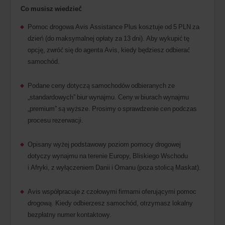
Co musisz wiedzieć
Pomoc drogowa Avis Assistance Plus kosztuje od 5 PLN za
dzień (do maksymalnej opłaty za 13 dni). Aby wykupić tę
opcję, zwróć się do agenta Avis, kiedy będziesz odbierać
samochód.
Podane ceny dotyczą samochodów odbieranych ze
„standardowych” biur wynajmu. Ceny w biurach wynajmu
„premium” są wyższe. Prosimy o sprawdzenie cen podczas
procesu rezerwacji.
Opisany wyżej podstawowy poziom pomocy drogowej
dotyczy wynajmu na terenie Europy, Bliskiego Wschodu
i Afryki, z wyłączeniem Danii i Omanu (poza stolicą Maskat).
Avis współpracuje z czołowymi firmami oferującymi pomoc
drogową. Kiedy odbierzesz samochód, otrzymasz lokalny
bezpłatny numer kontaktowy.