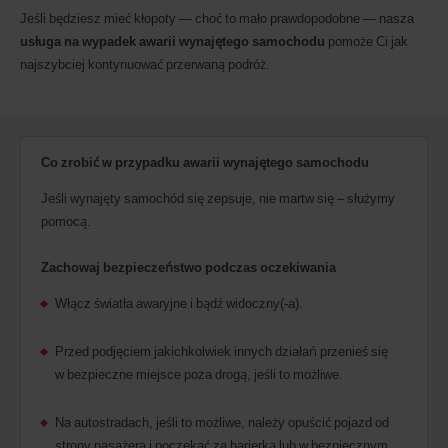
i
Jeśli będziesz mieć kłopoty — choć to mało prawdopodobne — nasza
skutery,
usługa na wypadek awarii wynajętego samochodu
pomoże Ci jak
jeśli
są
najszybciej kontynuować przerwaną podróż.
one
dostępne
w
Twoim
biurze
Co zrobić w przypadku awarii wynajętego samochodu
wynajmu.
Jeśli wynajęty samochód się zepsuje, nie martw się – służymy
pomocą.
Zachowaj bezpieczeństwo podczas oczekiwania
Włącz światła awaryjne i bądź widoczny(-a).
Przed podjęciem jakichkolwiek innych działań przenieś się
w bezpieczne miejsce poza drogą, jeśli to możliwe.
Na autostradach, jeśli to możliwe, należy opuścić pojazd od
strony pasażera i poczekać za barierką lub w bezpiecznym