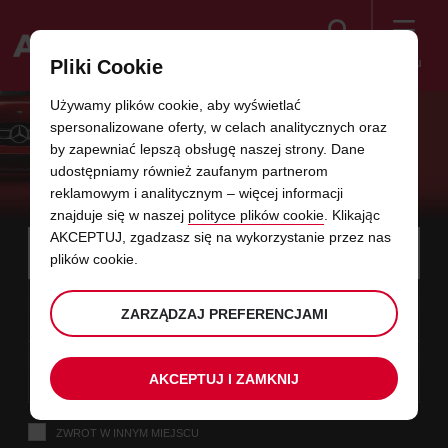
Szukaj
Menu
Pliki Cookie
Welcome
Używamy plików cookie, aby wyświetlać
to
spersonalizowane oferty, w celach analitycznych oraz
Avis
POMOC W RAZIE AWARII
by zapewniać lepszą obsługę naszej strony. Dane
udostępniamy również zaufanym partnerom
WYPOŻYCZONEGO SAMOCHODU
reklamowym i analitycznym – więcej informacji
znajduje się w naszej
polityce plików cookie
. Klikając
Instructions
AKCEPTUJ, zgadzasz się na wykorzystanie przez nas
Pomiń
Wyszukaj
biuro
Użyj s
plików cookie.
for
wynajmu,
linki
w
Screen
data
Wybrany
Wybierz,
Wybierz
Wybierz
termin
termin
którym
10
10
od
przez
aby
czas
aby
począ
począ
PN
w
Reader
:00
odbierzesz
ZARZĄDZAJ PREFERENCJAMI
Ciebie
zmienić
odbioru
zmienić
minuty
godzi
SIE
auto
czas
Users:
tym
odbioru
data
Obecny
Wybierz,
time
Wybierz
Wybierz
termin
termin
to
Skip
12
10
do
aby
to
czas
aby
końco
końco
ŚR
:00
screen
formularzu
AKCEPTUJ I ZAMKNIJ
zmienić
odbioru
zmienić
godzi
minuty
SIE
reader
instructions
Podaj
ZWROT W INNYM MIEJSCU
miejsce