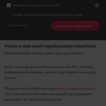
odbioru,
wyszukując
?
KIEROWCA POWYŻEJ 30 ROKU ŻYCIA
biuro
wynajmu
NUMER ZNIŻKOWY AVIS WORLDWIDE DISCOUNT (AWD)
poniżej.
Następnie
2 DNI WYNAJMU
WYSZUKAJ SAMOCHÓD
podaj
godzinę
i
datę
odbioru
Pomoc w razie awarii wypożyczonego samochodu
Możesz
również
Niezawodna pomoc drogowa zawsze, gdy jej potrzebujesz.
podać
swój
numer
Każdy, kto wynajmuje samochód w wypożyczalni Avis, otrzymuje
Avis
podstawową pomoc drogową, aby móc liczyć na pomoc w awaryjnej
Worldwide
Discount
sytuacji.
(AWD).
Można
Oferujemy również dodatkową usługę
pomocy drogowej Assistance
również
Plus
, która obejmuje takie niefortunne wypadki, jak rozładowanie
rezerwować
samochody
akumulatora czy zatrzaśnięcie kluczyków.
dostawcze