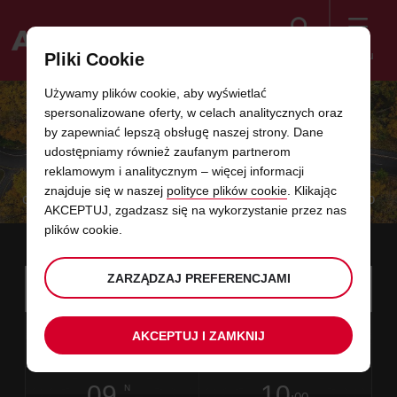
Szukaj
Menu
Pliki Cookie
Welcome
Używamy plików cookie, aby wyświetlać
to
spersonalizowane oferty, w celach analitycznych oraz
Avis
TRZY DNI W CENIE DWÓCH
by zapewniać lepszą obsługę naszej strony. Dane
udostępniamy również zaufanym partnerom
reklamowym i analitycznym – więcej informacji
Wiemy, jak cenny jest Twój czas wolny. Dlatego, aby
znajduje się w naszej
polityce plików cookie
. Klikając
cieszyć się weekendami jak najdłużej zarezerwuj auto
AKCEPTUJ, zgadzasz się na wykorzystanie przez nas
na trzy dni, a zapłacisz tylko za dwa.
plików cookie.
Instructions
Pomiń
ZARZĄDZAJ PREFERENCJAMI
Wyszukaj
biuro
Użyj s
for
wynajmu,
linki
w
Screen
data
Wybrany
Wybierz,
Wybierz
Wybierz
termin
termin
którym
07
10
od
przez
aby
czas
aby
począ
począ
PT
AKCEPTUJ I ZAMKNIJ
w
Reader
:00
odbierzesz
Ciebie
zmienić
odbioru
zmienić
minuty
godzi
SIE
auto
czas
Users:
tym
odbioru
data
Obecny
Wybierz,
time
Wybierz
Wybierz
termin
termin
to
Skip
09
10
do
aby
to
czas
aby
końco
końco
N
:00
screen