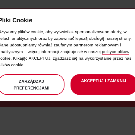
Pliki Cookie
SŁUGI SAMOOBSŁUGOWE
FLOTA
DODATKI
OF
Używamy plików cookie, aby wyświetlać spersonalizowane oferty, w
celach analitycznych oraz by zapewniać lepszą obsługę naszej strony.
Dane udostępniamy również zaufanym partnerom reklamowym i
NOWE LOGO AVIS
analitycznym – więcej informacji znajduje się w naszej
polityce plików
cookie
. Klikając AKCEPTUJ, zgadzasz się na wykorzystanie przez nas
plików cookie.
ELE BIZNESU 2014
AVIS Z SUKCESEM
CERTYFIKAT RZETELN
AKCEPTUJ I ZAMKNIJ
ZARZĄDZAJ
PREFERENCJAMI