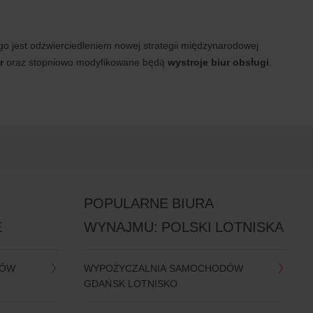
ogo jest odzwierciedleniem nowej strategii międzynarodowej
r
oraz stopniowo modyfikowane będą
wystroje biur obsługi
.
POPULARNE BIURA
E
WYNAJMU: POLSKI LOTNISKA
DÓW
WYPOŻYCZALNIA SAMOCHODÓW
GDAŃSK LOTNISKO