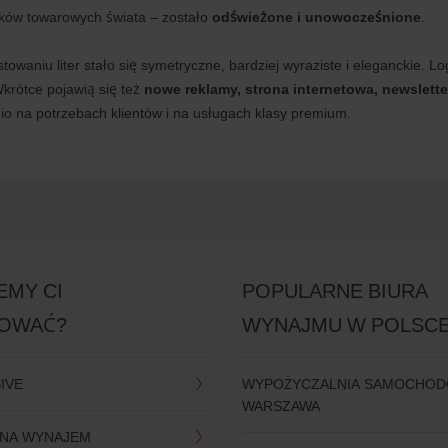
aków towarowych świata – zostało
odświeżone i unowocześnione
.
owaniu liter stało się symetryczne, bardziej wyraziste i eleganckie. L
krótce pojawią się też
nowe reklamy, strona internetowa, newslette
nio na potrzebach klientów i na usługach klasy premium.
EMY CI
POPULARNE BIURA
OWAĆ?
WYNAJMU W POLSC
SIVE
WYPOŻYCZALNIA SAMOCHO
WARSZAWA
NA WYNAJEM