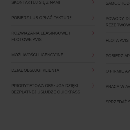
SKONTAKTUJ SIĘ Z NAMI
SAMOCHO
POBIERZ LUB OPŁAĆ FAKTURĘ
POWODY, D
REZERWOWA
ROZWIĄZANIA LEASINGOWE I
FLOTOWE AVIS
FLOTA AVIS
MOŻLIWOŚCI LICENCYJNE
POBIERZ AP
DZIAŁ OBSŁUGI KLIENTA
O FIRMIE AV
PRIORYTETOWA OBSŁUGA DZIĘKI
PRACA W AV
BEZPŁATNEJ USŁUDZE QUICKPASS
SPRZEDAŻ