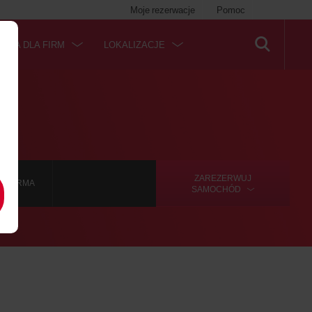
Moje rezerwacje
Pomoc
ERTA DLA FIRM
LOKALIZACJE
ZAREZERWUJ
A FIRMA
SAMOCHÓD