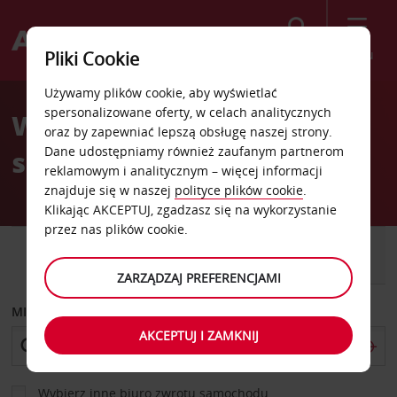
Szukaj
Menu
Pliki Cookie
Welcome
Używamy plików cookie, aby wyświetlać
to
spersonalizowane oferty, w celach analitycznych
Wypożyczalnia
Avis
oraz by zapewniać lepszą obsługę naszej strony.
Dane udostępniamy również zaufanym partnerom
samochodów Port Louis
reklamowym i analitycznym – więcej informacji
znajduje się w naszej
polityce plików cookie
.
Klikając AKCEPTUJ, zgadzasz się na wykorzystanie
przez nas plików cookie.
SAMOCHÓD
SAMOCHÓD
DOSTAWCZY
ZARZĄDZAJ PREFERENCJAMI
MIEJSCE ODBIORU
AKCEPTUJ I ZAMKNIJ
Wybierz inne biuro zwrotu samochodu