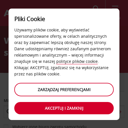
Szukaj
Menu
Pliki Cookie
Welcome
Używamy plików cookie, aby wyświetlać
to
spersonalizowane oferty, w celach analitycznych
Wypożyczalnia
Avis
oraz by zapewniać lepszą obsługę naszej strony.
Dane udostępniamy również zaufanym partnerom
samochodów Port Louis
reklamowym i analitycznym – więcej informacji
znajduje się w naszej
polityce plików cookie
.
Klikając AKCEPTUJ, zgadzasz się na wykorzystanie
przez nas plików cookie.
SAMOCHÓD
SAMOCHÓD
DOSTAWCZY
ZARZĄDZAJ PREFERENCJAMI
MIEJSCE ODBIORU
AKCEPTUJ I ZAMKNIJ
Wybierz inne biuro zwrotu samochodu