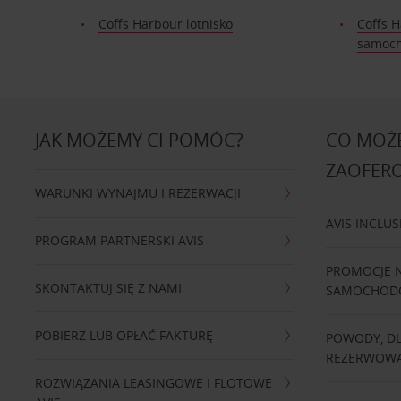
Coffs Harbour lotnisko
Coffs 
samoc
JAK MOŻEMY CI POMÓC?
CO MOŻE
ZAOFER
WARUNKI WYNAJMU I REZERWACJI
AVIS INCLUS
PROGRAM PARTNERSKI AVIS
PROMOCJE 
SKONTAKTUJ SIĘ Z NAMI
SAMOCHO
POBIERZ LUB OPŁAĆ FAKTURĘ
POWODY, D
REZERWOWA
ROZWIĄZANIA LEASINGOWE I FLOTOWE