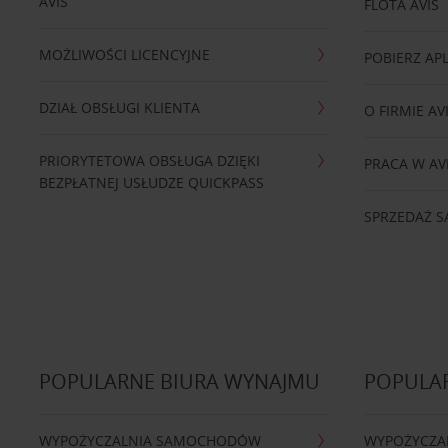
AVIS
FLOTA AVIS
MOŻLIWOŚCI LICENCYJNE
POBIERZ APL
DZIAŁ OBSŁUGI KLIENTA
O FIRMIE AV
PRIORYTETOWA OBSŁUGA DZIĘKI
PRACA W AV
BEZPŁATNEJ USŁUDZE QUICKPASS
SPRZEDAŻ
POPULARNE BIURA WYNAJMU
POPULA
WYPOŻYCZALNIA SAMOCHODÓW
WYPOŻYCZA