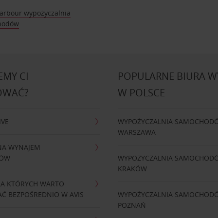
Harbour wypożyczalnia
hodów
MY CI
POPULARNE BIURA 
OWAĆ?
W POLSCE
IVE
WYPOŻYCZALNIA SAMOCHOD
WARSZAWA
NA WYNAJEM
DÓW
WYPOŻYCZALNIA SAMOCHOD
KRAKÓW
LA KTÓRYCH WARTO
Ć BEZPOŚREDNIO W AVIS
WYPOŻYCZALNIA SAMOCHOD
POZNAŃ