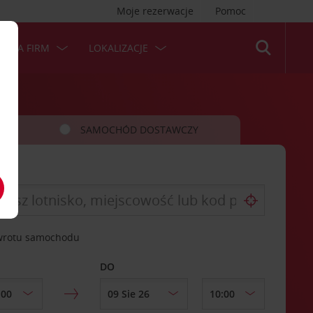
Moje rezerwacje
Pomoc
 DLA FIRM
LOKALIZACJE
SAMOCHÓD DOSTAWCZY
zwrotu samochodu
DO