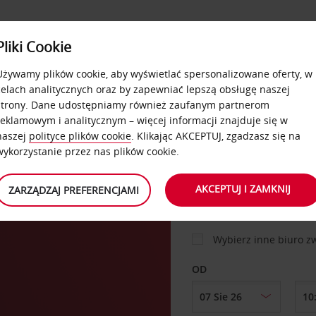
USŁUGI
Pliki Cookie
FLOTA
DODATKI
OFERTA
SAMOOBSŁUGOWE
Używamy plików cookie, aby wyświetlać spersonalizowane oferty, w
celach analitycznych oraz by zapewniać lepszą obsługę naszej
strony. Dane udostępniamy również zaufanym partnerom
reklamowym i analitycznym – więcej informacji znajduje się w
SAMOCHÓD
naszej
polityce plików cookie
. Klikając AKCEPTUJ, zgadzasz się na
wykorzystanie przez nas plików cookie.
ffs
MIEJSCE ODBIORU
AKCEPTUJ I ZAMKNIJ
ZARZĄDZAJ PREFERENCJAMI
Wybierz inne biuro 
OD