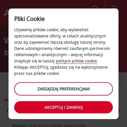
Szukaj
Menu
Pliki Cookie
Welcome
Używamy plików cookie, aby wyświetlać
to
spersonalizowane oferty, w celach analitycznych
Wypożyczalnia
Avis
oraz by zapewniać lepszą obsługę naszej strony.
Dane udostępniamy również zaufanym partnerom
samochodów Club Azur
reklamowym i analitycznym – więcej informacji
znajduje się w naszej
polityce plików cookie
.
Klikając AKCEPTUJ, zgadzasz się na wykorzystanie
przez nas plików cookie.
SAMOCHÓD
SAMOCHÓD
DOSTAWCZY
ZARZĄDZAJ PREFERENCJAMI
MIEJSCE ODBIORU
AKCEPTUJ I ZAMKNIJ
Wybierz inne biuro zwrotu samochodu