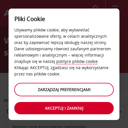
Szukaj
Menu
Pliki Cookie
Welcome
Używamy plików cookie, aby wyświetlać
to
spersonalizowane oferty, w celach analitycznych
Wypożyczalnia
Avis
oraz by zapewniać lepszą obsługę naszej strony.
Dane udostępniamy również zaufanym partnerom
samochodów Nukuʻalofa
reklamowym i analitycznym – więcej informacji
znajduje się w naszej
polityce plików cookie
.
Klikając AKCEPTUJ, zgadzasz się na wykorzystanie
przez nas plików cookie.
SAMOCHÓD
SAMOCHÓD
DOSTAWCZY
ZARZĄDZAJ PREFERENCJAMI
MIEJSCE ODBIORU
AKCEPTUJ I ZAMKNIJ
Wybierz inne biuro zwrotu samochodu