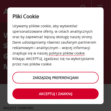
Szukaj
Menu
Pliki Cookie
Welcome
Używamy plików cookie, aby wyświetlać
to
spersonalizowane oferty, w celach analitycznych
Wypożyczalnia
Avis
oraz by zapewniać lepszą obsługę naszej strony.
Dane udostępniamy również zaufanym partnerom
Samochodów Oslo
reklamowym i analitycznym – więcej informacji
Gardermoen Lotnisko
znajduje się w naszej
polityce plików cookie
.
Klikając AKCEPTUJ, zgadzasz się na wykorzystanie
Międzynarodowe
przez nas plików cookie.
ZARZĄDZAJ PREFERENCJAMI
SAMOCHÓD
SAMOCHÓD
AKCEPTUJ I ZAMKNIJ
DOSTAWCZY
MIEJSCE ODBIORU