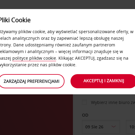
USŁUGI
Pliki Cookie
FLOTA
DODATKI
OFERTA
SAMOOBSŁUGOWE
Używamy plików cookie, aby wyświetlać spersonalizowane oferty, w
celach analitycznych oraz by zapewniać lepszą obsługę naszej
strony. Dane udostępniamy również zaufanym partnerom
reklamowym i analitycznym – więcej informacji znajduje się w
SAMOCHÓD
naszej
polityce plików cookie
. Klikając AKCEPTUJ, zgadzasz się na
wykorzystanie przez nas plików cookie.
.
MIEJSCE ODBIORU
AKCEPTUJ I ZAMKNIJ
ZARZĄDZAJ PREFERENCJAMI
Wybierz inne biuro 
OD