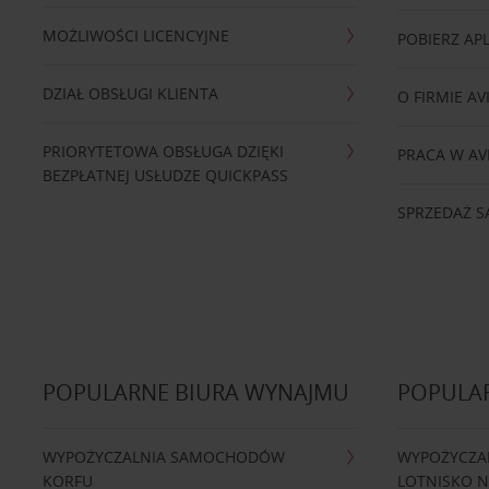
MOŻLIWOŚCI LICENCYJNE
POBIERZ APL
DZIAŁ OBSŁUGI KLIENTA
O FIRMIE AV
PRIORYTETOWA OBSŁUGA DZIĘKI
PRACA W AV
BEZPŁATNEJ USŁUDZE QUICKPASS
SPRZEDAŻ
POPULARNE BIURA WYNAJMU
POPULA
WYPOŻYCZALNIA SAMOCHODÓW
WYPOŻYCZA
KORFU
LOTNISKO 