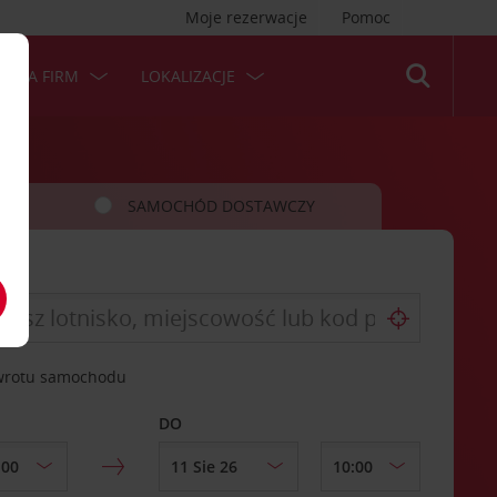
Moje rezerwacje
Pomoc
 DLA FIRM
LOKALIZACJE
SAMOCHÓD DOSTAWCZY
zwrotu samochodu
DO