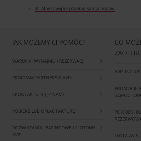
St. Albert wypożyczalnia samochodów
JAK MOŻEMY CI POMÓC?
CO MOŻE
ZAOFER
WARUNKI WYNAJMU I REZERWACJI
AVIS INCLUS
PROGRAM PARTNERSKI AVIS
PROMOCJE 
SKONTAKTUJ SIĘ Z NAMI
SAMOCHO
POBIERZ LUB OPŁAĆ FAKTURĘ
POWODY, D
REZERWOWA
ROZWIĄZANIA LEASINGOWE I FLOTOWE
AVIS
FLOTA AVIS