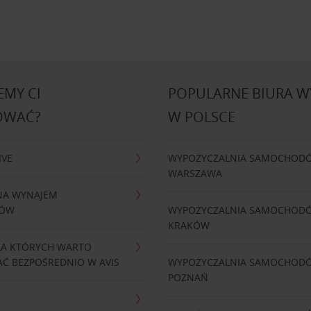
MY CI
POPULARNE BIURA 
OWAĆ?
W POLSCE
IVE
WYPOŻYCZALNIA SAMOCHOD
WARSZAWA
NA WYNAJEM
DÓW
WYPOŻYCZALNIA SAMOCHOD
KRAKÓW
LA KTÓRYCH WARTO
Ć BEZPOŚREDNIO W AVIS
WYPOŻYCZALNIA SAMOCHOD
POZNAŃ