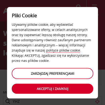
Szukaj
Menu
Pliki Cookie
Welcome
Używamy plików cookie, aby wyświetlać
to
spersonalizowane oferty, w celach analitycznych
Wypożyczalnia
Avis
oraz by zapewniać lepszą obsługę naszej strony.
Dane udostępniamy również zaufanym partnerom
samochodów Halifax
reklamowym i analitycznym – więcej informacji
lotnisko
znajduje się w naszej
polityce plików cookie
.
Klikając AKCEPTUJ, zgadzasz się na wykorzystanie
przez nas plików cookie.
ZARZĄDZAJ PREFERENCJAMI
SAMOCHÓD
SAMOCHÓD
DOSTAWCZY
AKCEPTUJ I ZAMKNIJ
MIEJSCE ODBIORU