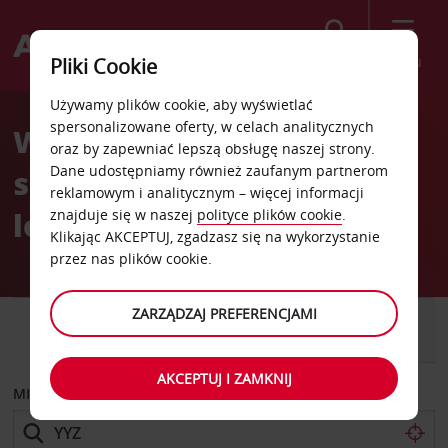
Szukaj
Menu
Pliki Cookie
Welcome
Używamy plików cookie, aby wyświetlać
to
spersonalizowane oferty, w celach analitycznych
Wypożyczalnia
Avis
oraz by zapewniać lepszą obsługę naszej strony.
Dane udostępniamy również zaufanym partnerom
samochodów Toronto
reklamowym i analitycznym – więcej informacji
lotnisko międzynarodowe
znajduje się w naszej
polityce plików cookie
.
Klikając AKCEPTUJ, zgadzasz się na wykorzystanie
przez nas plików cookie.
ZARZĄDZAJ PREFERENCJAMI
SAMOCHÓD
SAMOCHÓD
DOSTAWCZY
AKCEPTUJ I ZAMKNIJ
MIEJSCE ODBIORU