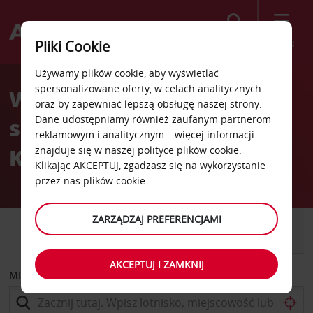
Szukaj
Menu
Pliki Cookie
Welcome
Używamy plików cookie, aby wyświetlać
to
spersonalizowane oferty, w celach analitycznych
Wypożyczalnia
Avis
oraz by zapewniać lepszą obsługę naszej strony.
Dane udostępniamy również zaufanym partnerom
samochodów Wyspa
reklamowym i analitycznym – więcej informacji
Księcia Edwarda
znajduje się w naszej
polityce plików cookie
.
Klikając AKCEPTUJ, zgadzasz się na wykorzystanie
przez nas plików cookie.
ZARZĄDZAJ PREFERENCJAMI
SAMOCHÓD
SAMOCHÓD
DOSTAWCZY
AKCEPTUJ I ZAMKNIJ
MIEJSCE ODBIORU