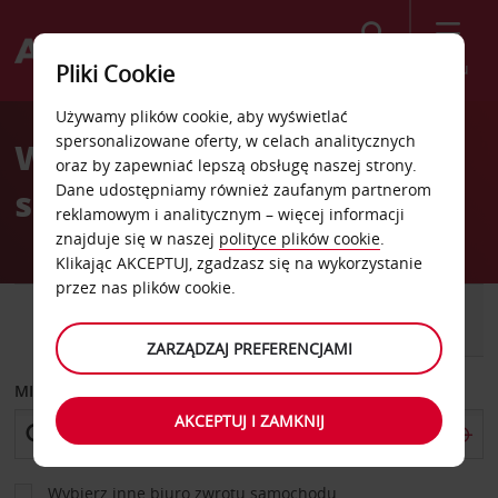
Szukaj
Menu
Pliki Cookie
Welcome
Używamy plików cookie, aby wyświetlać
to
spersonalizowane oferty, w celach analitycznych
Wypożyczalnia
Avis
oraz by zapewniać lepszą obsługę naszej strony.
Dane udostępniamy również zaufanym partnerom
samochodów Tuscaloosa
reklamowym i analitycznym – więcej informacji
znajduje się w naszej
polityce plików cookie
.
Klikając AKCEPTUJ, zgadzasz się na wykorzystanie
przez nas plików cookie.
SAMOCHÓD
SAMOCHÓD
DOSTAWCZY
ZARZĄDZAJ PREFERENCJAMI
MIEJSCE ODBIORU
AKCEPTUJ I ZAMKNIJ
Wybierz inne biuro zwrotu samochodu