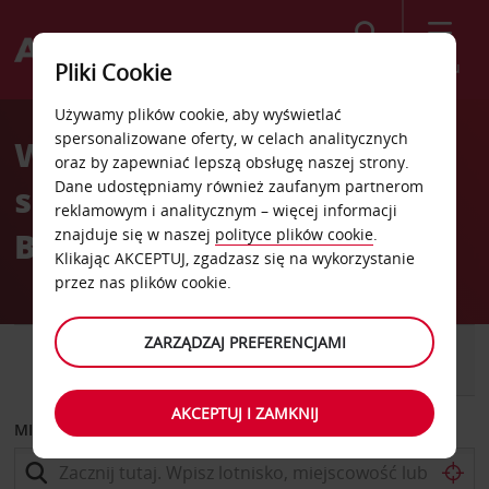
Szukaj
Menu
Pliki Cookie
Welcome
Używamy plików cookie, aby wyświetlać
to
spersonalizowane oferty, w celach analitycznych
Wypożyczalnia
Avis
oraz by zapewniać lepszą obsługę naszej strony.
Dane udostępniamy również zaufanym partnerom
samochodów Boynton
reklamowym i analitycznym – więcej informacji
Beach
znajduje się w naszej
polityce plików cookie
.
Klikając AKCEPTUJ, zgadzasz się na wykorzystanie
przez nas plików cookie.
ZARZĄDZAJ PREFERENCJAMI
SAMOCHÓD
SAMOCHÓD
DOSTAWCZY
AKCEPTUJ I ZAMKNIJ
MIEJSCE ODBIORU