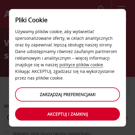
Szukaj
Menu
Pliki Cookie
Welcome
Używamy plików cookie, aby wyświetlać
to
spersonalizowane oferty, w celach analitycznych
Wypożyczalnia
Avis
oraz by zapewniać lepszą obsługę naszej strony.
Dane udostępniamy również zaufanym partnerom
samochodów Tallahassee
reklamowym i analitycznym – więcej informacji
znajduje się w naszej
polityce plików cookie
.
Klikając AKCEPTUJ, zgadzasz się na wykorzystanie
przez nas plików cookie.
SAMOCHÓD
SAMOCHÓD
DOSTAWCZY
ZARZĄDZAJ PREFERENCJAMI
MIEJSCE ODBIORU
AKCEPTUJ I ZAMKNIJ
Wybierz inne biuro zwrotu samochodu