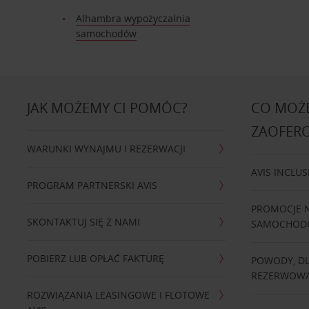
Alhambra wypożyczalnia
samochodów
JAK MOŻEMY CI POMÓC?
CO MOŻE
ZAOFER
WARUNKI WYNAJMU I REZERWACJI
AVIS INCLUS
PROGRAM PARTNERSKI AVIS
PROMOCJE 
SKONTAKTUJ SIĘ Z NAMI
SAMOCHO
POBIERZ LUB OPŁAĆ FAKTURĘ
POWODY, D
REZERWOWA
ROZWIĄZANIA LEASINGOWE I FLOTOWE