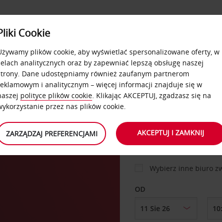
USŁUGI
Pliki Cookie
FLOTA
DODATKI
OFERTA
SAMOOBSŁUGOWE
Używamy plików cookie, aby wyświetlać spersonalizowane oferty, w
celach analitycznych oraz by zapewniać lepszą obsługę naszej
strony. Dane udostępniamy również zaufanym partnerom
reklamowym i analitycznym – więcej informacji znajduje się w
SAMOCHÓD
naszej
polityce plików cookie
. Klikając AKCEPTUJ, zgadzasz się na
wykorzystanie przez nas plików cookie.
MIEJSCE ODBIORU
AKCEPTUJ I ZAMKNIJ
ZARZĄDZAJ PREFERENCJAMI
Wybierz inne biuro 
OD