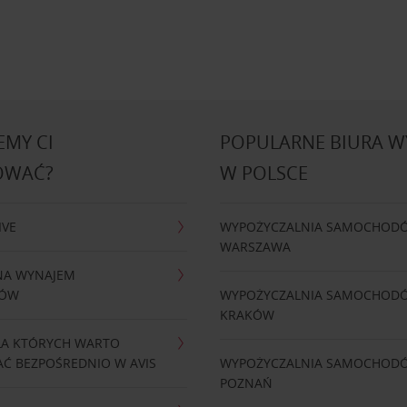
MY CI
POPULARNE BIURA 
OWAĆ?
W POLSCE
IVE
WYPOŻYCZALNIA SAMOCHOD
WARSZAWA
NA WYNAJEM
DÓW
WYPOŻYCZALNIA SAMOCHOD
KRAKÓW
LA KTÓRYCH WARTO
Ć BEZPOŚREDNIO W AVIS
WYPOŻYCZALNIA SAMOCHOD
POZNAŃ