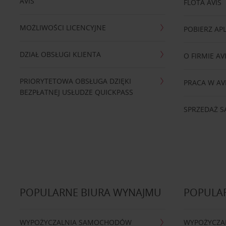
AVIS
FLOTA AVIS
MOŻLIWOŚCI LICENCYJNE
POBIERZ APL
DZIAŁ OBSŁUGI KLIENTA
O FIRMIE AV
PRIORYTETOWA OBSŁUGA DZIĘKI
PRACA W AV
BEZPŁATNEJ USŁUDZE QUICKPASS
SPRZEDAŻ
POPULARNE BIURA WYNAJMU
POPULA
WYPOŻYCZALNIA SAMOCHODÓW
WYPOŻYCZA