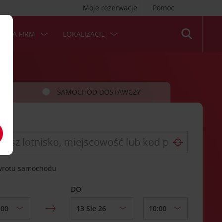
Moje rezerwacje
Pomoc
 DLA FIRM
LOKALIZACJE
SAMOCHÓD DOSTAWCZY
zwrotu samochodu
DO