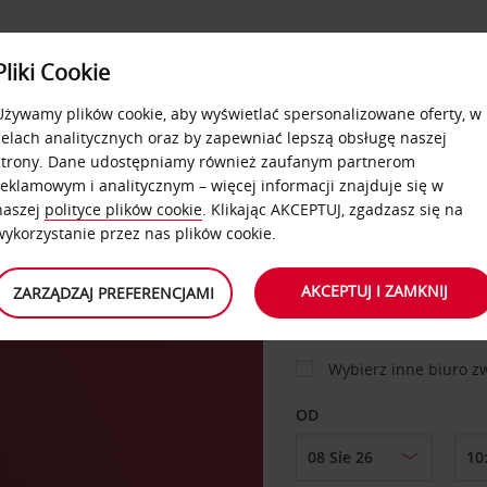
USŁUGI
Pliki Cookie
FLOTA
DODATKI
OFERTA
SAMOOBSŁUGOWE
Używamy plików cookie, aby wyświetlać spersonalizowane oferty, w
celach analitycznych oraz by zapewniać lepszą obsługę naszej
strony. Dane udostępniamy również zaufanym partnerom
reklamowym i analitycznym – więcej informacji znajduje się w
SAMOCHÓD
naszej
polityce plików cookie
. Klikając AKCEPTUJ, zgadzasz się na
wykorzystanie przez nas plików cookie.
ino
MIEJSCE ODBIORU
AKCEPTUJ I ZAMKNIJ
ZARZĄDZAJ PREFERENCJAMI
Wybierz inne biuro 
OD