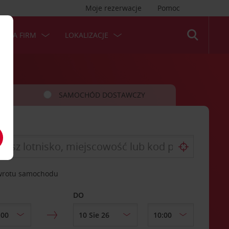
Moje rezerwacje
Pomoc
 DLA FIRM
LOKALIZACJE
SAMOCHÓD DOSTAWCZY
zwrotu samochodu
DO