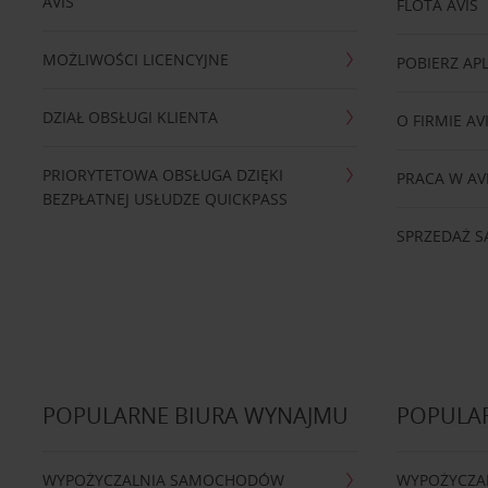
AVIS
FLOTA AVIS
MOŻLIWOŚCI LICENCYJNE
POBIERZ APL
DZIAŁ OBSŁUGI KLIENTA
O FIRMIE AV
PRIORYTETOWA OBSŁUGA DZIĘKI
PRACA W AV
BEZPŁATNEJ USŁUDZE QUICKPASS
SPRZEDAŻ
POPULARNE BIURA WYNAJMU
POPULA
WYPOŻYCZALNIA SAMOCHODÓW
WYPOŻYCZA