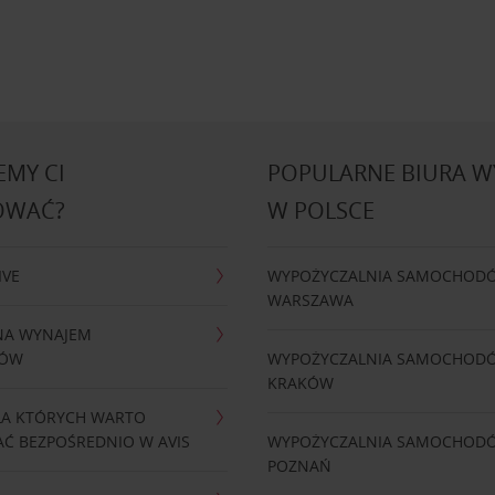
MY CI
POPULARNE BIURA 
OWAĆ?
W POLSCE
IVE
WYPOŻYCZALNIA SAMOCHOD
WARSZAWA
NA WYNAJEM
DÓW
WYPOŻYCZALNIA SAMOCHOD
KRAKÓW
LA KTÓRYCH WARTO
Ć BEZPOŚREDNIO W AVIS
WYPOŻYCZALNIA SAMOCHOD
POZNAŃ