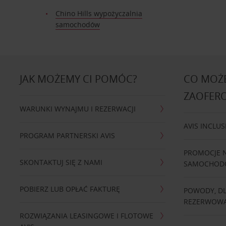
Chino Hills wypożyczalnia
samochodów
JAK MOŻEMY CI POMÓC?
CO MOŻE
ZAOFER
WARUNKI WYNAJMU I REZERWACJI
AVIS INCLUS
PROGRAM PARTNERSKI AVIS
PROMOCJE 
SKONTAKTUJ SIĘ Z NAMI
SAMOCHO
POBIERZ LUB OPŁAĆ FAKTURĘ
POWODY, D
REZERWOWA
ROZWIĄZANIA LEASINGOWE I FLOTOWE