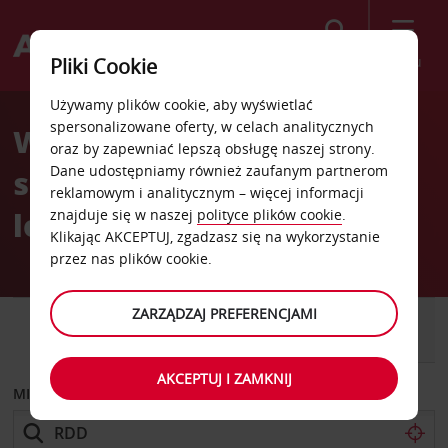
Szukaj
Menu
Pliki Cookie
Welcome
Używamy plików cookie, aby wyświetlać
to
spersonalizowane oferty, w celach analitycznych
Wypożyczalnia
Avis
oraz by zapewniać lepszą obsługę naszej strony.
Dane udostępniamy również zaufanym partnerom
samochodów Redding
reklamowym i analitycznym – więcej informacji
lotnisko
znajduje się w naszej
polityce plików cookie
.
Klikając AKCEPTUJ, zgadzasz się na wykorzystanie
przez nas plików cookie.
ZARZĄDZAJ PREFERENCJAMI
SAMOCHÓD
SAMOCHÓD
DOSTAWCZY
AKCEPTUJ I ZAMKNIJ
MIEJSCE ODBIORU