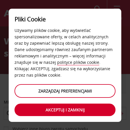
Szukaj
Menu
Pliki Cookie
Welcome
Używamy plików cookie, aby wyświetlać
to
spersonalizowane oferty, w celach analitycznych
Wypożyczalnia
Avis
oraz by zapewniać lepszą obsługę naszej strony.
Dane udostępniamy również zaufanym partnerom
samochodów Yucca Valley
reklamowym i analitycznym – więcej informacji
znajduje się w naszej
polityce plików cookie
.
Klikając AKCEPTUJ, zgadzasz się na wykorzystanie
przez nas plików cookie.
SAMOCHÓD
SAMOCHÓD
DOSTAWCZY
ZARZĄDZAJ PREFERENCJAMI
MIEJSCE ODBIORU
AKCEPTUJ I ZAMKNIJ
Wybierz inne biuro zwrotu samochodu