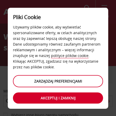
Szukaj
Menu
Pliki Cookie
Welcome
Używamy plików cookie, aby wyświetlać
to
spersonalizowane oferty, w celach analitycznych
Wypożyczalnia
Avis
oraz by zapewniać lepszą obsługę naszej strony.
Dane udostępniamy również zaufanym partnerom
samochodów Broomfield
reklamowym i analitycznym – więcej informacji
znajduje się w naszej
polityce plików cookie
.
Klikając AKCEPTUJ, zgadzasz się na wykorzystanie
przez nas plików cookie.
SAMOCHÓD
SAMOCHÓD
DOSTAWCZY
ZARZĄDZAJ PREFERENCJAMI
MIEJSCE ODBIORU
AKCEPTUJ I ZAMKNIJ
Wybierz inne biuro zwrotu samochodu