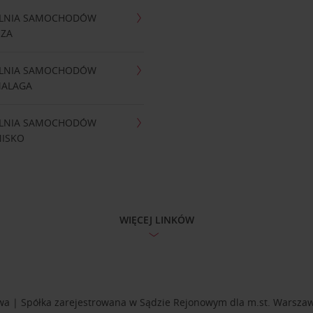
LNIA SAMOCHODÓW
IZA
LNIA SAMOCHODÓW
MALAGA
LNIA SAMOCHODÓW
NISKO
WIĘCEJ LINKÓW
rszawa | Spółka zarejestrowana w Sądzie Rejonowym dla m.st. Warsz