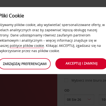
USŁUGI
Pliki Cookie
FLOTA
DODATKI
OFERTA
SAMOOBSŁUGOWE
Używamy plików cookie, aby wyświetlać spersonalizowane oferty, w
celach analitycznych oraz by zapewniać lepszą obsługę naszej
strony. Dane udostępniamy również zaufanym partnerom
reklamowym i analitycznym – więcej informacji znajduje się w
SAMOCHÓD
naszej
polityce plików cookie
. Klikając AKCEPTUJ, zgadzasz się na
wykorzystanie przez nas plików cookie.
MIEJSCE ODBIORU
AKCEPTUJ I ZAMKNIJ
ZARZĄDZAJ PREFERENCJAMI
Wybierz inne biuro 
OD