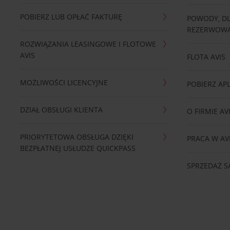
POBIERZ LUB OPŁAĆ FAKTURĘ
POWODY, D
REZERWOWA
ROZWIĄZANIA LEASINGOWE I FLOTOWE
AVIS
FLOTA AVIS
MOŻLIWOŚCI LICENCYJNE
POBIERZ APL
DZIAŁ OBSŁUGI KLIENTA
O FIRMIE AV
PRIORYTETOWA OBSŁUGA DZIĘKI
PRACA W AV
BEZPŁATNEJ USŁUDZE QUICKPASS
SPRZEDAŻ