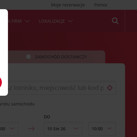
Moje rezerwacje
Pomoc
 DLA FIRM
LOKALIZACJE
SAMOCHÓD DOSTAWCZY
zwrotu samochodu
DO