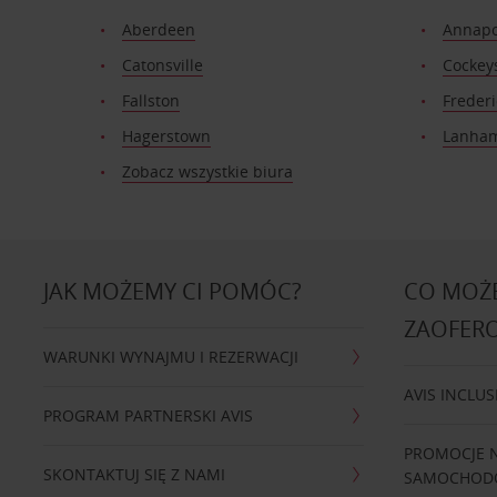
Aberdeen
Annapo
Catonsville
Cockeys
Fallston
Frederi
Hagerstown
Lanha
Zobacz wszystkie biura
JAK MOŻEMY CI POMÓC?
CO MOŻE
ZAOFER
WARUNKI WYNAJMU I REZERWACJI
AVIS INCLUS
PROGRAM PARTNERSKI AVIS
PROMOCJE 
SKONTAKTUJ SIĘ Z NAMI
SAMOCHO