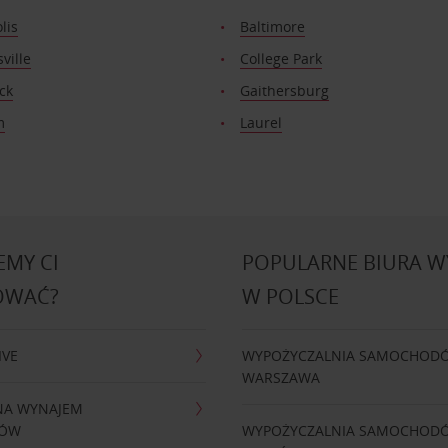
lis
Baltimore
ville
College Park
ck
Gaithersburg
m
Laurel
MY CI
POPULARNE BIURA 
OWAĆ?
W POLSCE
IVE
WYPOŻYCZALNIA SAMOCHOD
WARSZAWA
NA WYNAJEM
DÓW
WYPOŻYCZALNIA SAMOCHOD