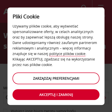
Szukaj
Menu
Pliki Cookie
Welcome
Używamy plików cookie, aby wyświetlać
to
spersonalizowane oferty, w celach analitycznych
Wypożyczalnia
Avis
oraz by zapewniać lepszą obsługę naszej strony.
Dane udostępniamy również zaufanym partnerom
samochodów Marlborough
reklamowym i analitycznym – więcej informacji
znajduje się w naszej
polityce plików cookie
.
Klikając AKCEPTUJ, zgadzasz się na wykorzystanie
przez nas plików cookie.
SAMOCHÓD
SAMOCHÓD
DOSTAWCZY
ZARZĄDZAJ PREFERENCJAMI
MIEJSCE ODBIORU
AKCEPTUJ I ZAMKNIJ
Wybierz inne biuro zwrotu samochodu