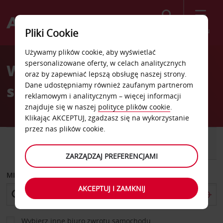
Szukaj
Menu
Pliki Cookie
Welcome
Używamy plików cookie, aby wyświetlać
to
spersonalizowane oferty, w celach analitycznych
Wypożyczalnia
Avis
oraz by zapewniać lepszą obsługę naszej strony.
Dane udostępniamy również zaufanym partnerom
samochodów Minnesota
reklamowym i analitycznym – więcej informacji
znajduje się w naszej
polityce plików cookie
.
Klikając AKCEPTUJ, zgadzasz się na wykorzystanie
przez nas plików cookie.
SAMOCHÓD
SAMOCHÓD
DOSTAWCZY
ZARZĄDZAJ PREFERENCJAMI
MIEJSCE ODBIORU
AKCEPTUJ I ZAMKNIJ
Wybierz inne biuro zwrotu samochodu