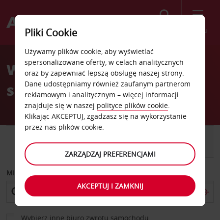
Szukaj
Menu
Pliki Cookie
Welcome
Używamy plików cookie, aby wyświetlać
to
spersonalizowane oferty, w celach analitycznych
Wypożyczalnia
Avis
oraz by zapewniać lepszą obsługę naszej strony.
Dane udostępniamy również zaufanym partnerom
samochodów MGM Resort
reklamowym i analitycznym – więcej informacji
znajduje się w naszej
polityce plików cookie
.
Klikając AKCEPTUJ, zgadzasz się na wykorzystanie
przez nas plików cookie.
SAMOCHÓD
SAMOCHÓD
DOSTAWCZY
ZARZĄDZAJ PREFERENCJAMI
MIEJSCE ODBIORU
AKCEPTUJ I ZAMKNIJ
Wybierz inne biuro zwrotu samochodu