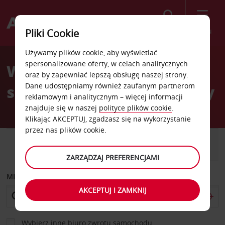
Szukaj
Menu
Pliki Cookie
Welcome
Używamy plików cookie, aby wyświetlać
to
spersonalizowane oferty, w celach analitycznych
Wypożyczalnia
Avis
oraz by zapewniać lepszą obsługę naszej strony.
Dane udostępniamy również zaufanym partnerom
samochodów Midwest City
reklamowym i analitycznym – więcej informacji
znajduje się w naszej
polityce plików cookie
.
Klikając AKCEPTUJ, zgadzasz się na wykorzystanie
przez nas plików cookie.
SAMOCHÓD
SAMOCHÓD
DOSTAWCZY
ZARZĄDZAJ PREFERENCJAMI
MIEJSCE ODBIORU
AKCEPTUJ I ZAMKNIJ
Wybierz inne biuro zwrotu samochodu