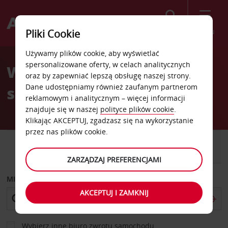
Szukaj
Menu
Pliki Cookie
Welcome
Używamy plików cookie, aby wyświetlać
to
spersonalizowane oferty, w celach analitycznych
Wypożyczalnia
Avis
oraz by zapewniać lepszą obsługę naszej strony.
Dane udostępniamy również zaufanym partnerom
samochodów Bellefonte
reklamowym i analitycznym – więcej informacji
znajduje się w naszej
polityce plików cookie
.
Klikając AKCEPTUJ, zgadzasz się na wykorzystanie
przez nas plików cookie.
SAMOCHÓD
SAMOCHÓD
DOSTAWCZY
ZARZĄDZAJ PREFERENCJAMI
MIEJSCE ODBIORU
AKCEPTUJ I ZAMKNIJ
Wybierz inne biuro zwrotu samochodu