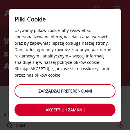
Szukaj
Menu
Pliki Cookie
Welcome
Używamy plików cookie, aby wyświetlać
to
spersonalizowane oferty, w celach analitycznych
Wypożyczalnia
Avis
oraz by zapewniać lepszą obsługę naszej strony.
Dane udostępniamy również zaufanym partnerom
samochodów Butler PA
reklamowym i analitycznym – więcej informacji
Avis Sears
znajduje się w naszej
polityce plików cookie
.
Klikając AKCEPTUJ, zgadzasz się na wykorzystanie
przez nas plików cookie.
ZARZĄDZAJ PREFERENCJAMI
SAMOCHÓD
SAMOCHÓD
DOSTAWCZY
AKCEPTUJ I ZAMKNIJ
MIEJSCE ODBIORU