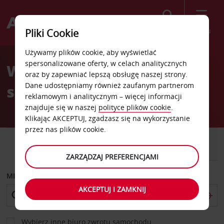
Szukaj
Menu
Pliki Cookie
Welcome
Używamy plików cookie, aby wyświetlać
to
spersonalizowane oferty, w celach analitycznych
Wypożyczalnia
Avis
oraz by zapewniać lepszą obsługę naszej strony.
Dane udostępniamy również zaufanym partnerom
samochodów Richardson
reklamowym i analitycznym – więcej informacji
znajduje się w naszej
polityce plików cookie
.
Klikając AKCEPTUJ, zgadzasz się na wykorzystanie
przez nas plików cookie.
SAMOCHÓD
SAMOCHÓD
DOSTAWCZY
ZARZĄDZAJ PREFERENCJAMI
MIEJSCE ODBIORU
AKCEPTUJ I ZAMKNIJ
Wybierz inne biuro zwrotu samochodu