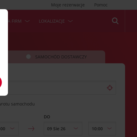
Moje rezerwacje
Pomoc
 DLA FIRM
LOKALIZACJE
SAMOCHÓD DOSTAWCZY
zwrotu samochodu
DO