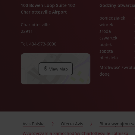
100 Bowen Loop Suite 102
Godziny otwarci
Charlottesville Airport
poniedziałek
Charlottesville
wtorek
22911
środa
czwartek
Tel. 434-973-6000
piątek
sobota
niedziela
Możliwość zwrotu
View Map
dobę
Avis Polska
Oferta Avis
Biura wynajmu 
Wypożyczalnia Samochodów Charlottesville Lotnisko