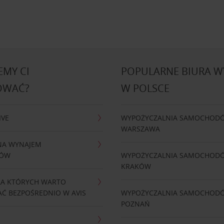
MY CI
POPULARNE BIURA 
OWAĆ?
W POLSCE
IVE
WYPOŻYCZALNIA SAMOCHOD
WARSZAWA
NA WYNAJEM
DÓW
WYPOŻYCZALNIA SAMOCHOD
KRAKÓW
LA KTÓRYCH WARTO
Ć BEZPOŚREDNIO W AVIS
WYPOŻYCZALNIA SAMOCHOD
POZNAŃ