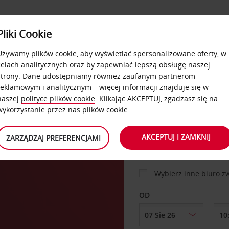
USŁUGI
Pliki Cookie
FLOTA
DODATKI
OFERTA
SAMOOBSŁUGOWE
Używamy plików cookie, aby wyświetlać spersonalizowane oferty, w
celach analitycznych oraz by zapewniać lepszą obsługę naszej
strony. Dane udostępniamy również zaufanym partnerom
reklamowym i analitycznym – więcej informacji znajduje się w
SAMOCHÓD
naszej
polityce plików cookie
. Klikając AKCEPTUJ, zgadzasz się na
wykorzystanie przez nas plików cookie.
MIEJSCE ODBIORU
AKCEPTUJ I ZAMKNIJ
ZARZĄDZAJ PREFERENCJAMI
Wybierz inne biuro 
OD