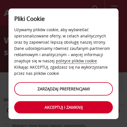
Szukaj
Menu
Pliki Cookie
Welcome
Używamy plików cookie, aby wyświetlać
to
spersonalizowane oferty, w celach analitycznych
Wypożyczalnia
Avis
oraz by zapewniać lepszą obsługę naszej strony.
Dane udostępniamy również zaufanym partnerom
samochodów Stafford
reklamowym i analitycznym – więcej informacji
znajduje się w naszej
polityce plików cookie
.
Klikając AKCEPTUJ, zgadzasz się na wykorzystanie
przez nas plików cookie.
SAMOCHÓD
SAMOCHÓD
DOSTAWCZY
ZARZĄDZAJ PREFERENCJAMI
MIEJSCE ODBIORU
AKCEPTUJ I ZAMKNIJ
Wybierz inne biuro zwrotu samochodu