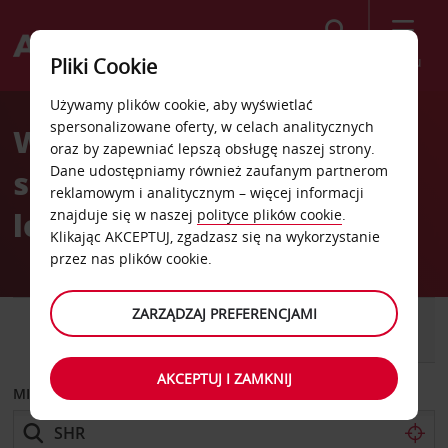
Szukaj
Menu
Pliki Cookie
Welcome
Używamy plików cookie, aby wyświetlać
to
spersonalizowane oferty, w celach analitycznych
Wypożyczalnia
Avis
oraz by zapewniać lepszą obsługę naszej strony.
Dane udostępniamy również zaufanym partnerom
samochodów Sheridan
reklamowym i analitycznym – więcej informacji
lotnisko
znajduje się w naszej
polityce plików cookie
.
Klikając AKCEPTUJ, zgadzasz się na wykorzystanie
przez nas plików cookie.
ZARZĄDZAJ PREFERENCJAMI
SAMOCHÓD
SAMOCHÓD
DOSTAWCZY
AKCEPTUJ I ZAMKNIJ
MIEJSCE ODBIORU