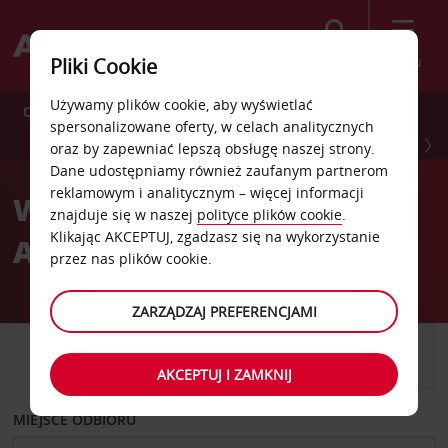
Szukaj
Menu
Pliki Cookie
Używamy plików cookie, aby wyświetlać
Oszczędź 10% dzięki dodatkowym korzyściom z wynajmu.
spersonalizowane oferty, w celach analitycznych
ZAREJESTRUJ SIĘ TERAZ
oraz by zapewniać lepszą obsługę naszej strony.
Dane udostępniamy również zaufanym partnerom
reklamowym i analitycznym – więcej informacji
Wynajmij samochód w
znajduje się w naszej
polityce plików cookie
.
Klikając AKCEPTUJ, zgadzasz się na wykorzystanie
Avis bez obaw.
przez nas plików cookie.
ZARZĄDZAJ PREFERENCJAMI
SAMOCHÓD
SAMOCHÓD
DOSTAWCZY
AKCEPTUJ I ZAMKNIJ
MIEJSCE ODBIORU