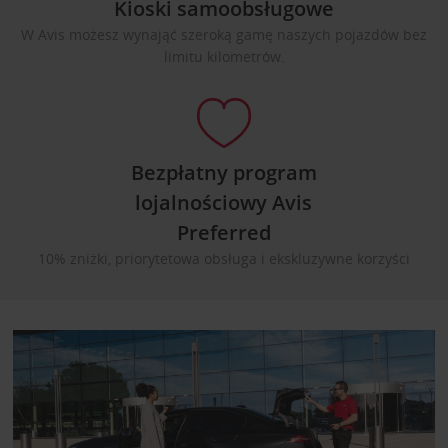
Kioski samoobsługowe
W Avis możesz wynająć szeroką gamę naszych pojazdów bez
limitu kilometrów.
Bezpłatny program
lojalnościowy Avis
Preferred
10% zniżki, priorytetowa obsługa i ekskluzywne korzyści