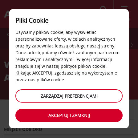
Szukaj
Menu
Pliki Cookie
Używamy plików cookie, aby wyświetlać
Oszczędź 10% dzięki dodatkowym korzyściom z wynajmu.
spersonalizowane oferty, w celach analitycznych
ZAREJESTRUJ SIĘ TERAZ
oraz by zapewniać lepszą obsługę naszej strony.
Dane udostępniamy również zaufanym partnerom
reklamowym i analitycznym – więcej informacji
Wynajmij samochód w
znajduje się w naszej
polityce plików cookie
.
Klikając AKCEPTUJ, zgadzasz się na wykorzystanie
Avis bez obaw.
przez nas plików cookie.
ZARZĄDZAJ PREFERENCJAMI
SAMOCHÓD
SAMOCHÓD
DOSTAWCZY
AKCEPTUJ I ZAMKNIJ
MIEJSCE ODBIORU