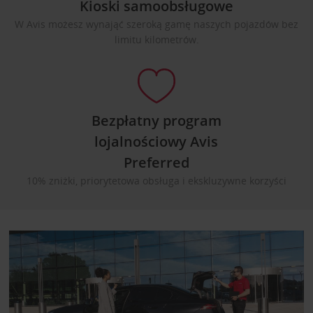
Kioski samoobsługowe
W Avis możesz wynająć szeroką gamę naszych pojazdów bez
limitu kilometrów.
Bezpłatny program
lojalnościowy Avis
Preferred
10% zniżki, priorytetowa obsługa i ekskluzywne korzyści